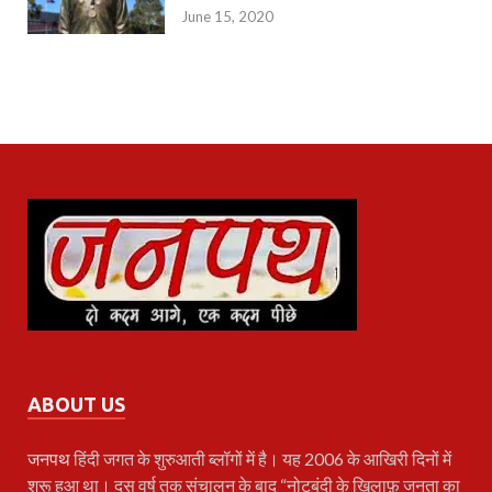
June 15, 2020
ABOUT US
जनपथ
हिंदी जगत के शुरुआती ब्लॉगों में है। यह 2006 के आखिरी दिनों में
शुरू हुआ था। दस वर्ष तक संचालन के बाद “नोटबंदी के खिलाफ़ जनता का