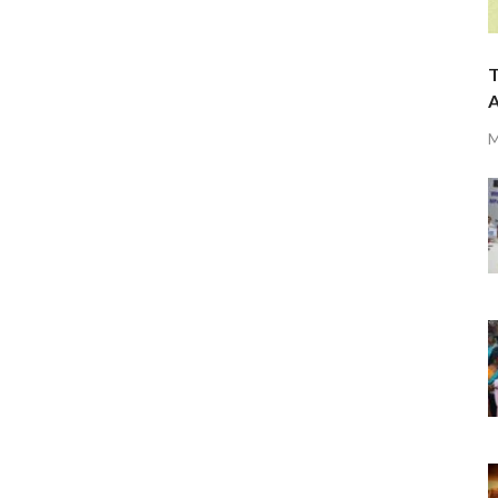
T
A
M