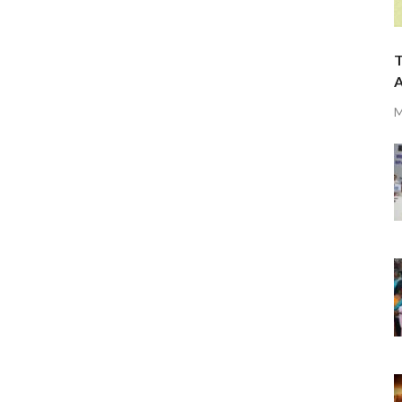
T
A
M