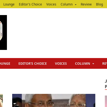
Lounge
Editor’s Choice
Voices
Column
Review
Blog
Junputh
Junputh
OUNGE
EDITOR’S CHOICE
VOICES
COLUMN
RE