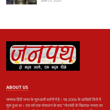
June 15, 2020
ABOUT US
जनपथ
हिंदी जगत के शुरुआती ब्लॉगों में है। यह 2006 के आखिरी दिनों में
शुरू हुआ था। दस वर्ष तक संचालन के बाद “नोटबंदी के खिलाफ़ जनता का