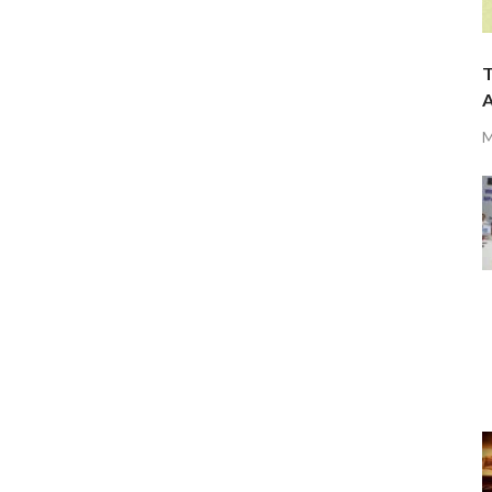
T
A
M