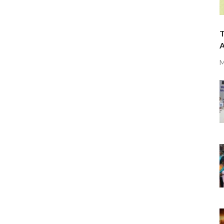
T
A
M