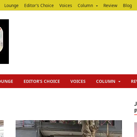
Lounge
Editor’s Choice
Voices
Column
Review
Blog
Junputh
Junputh
OUNGE
EDITOR’S CHOICE
VOICES
COLUMN
RE