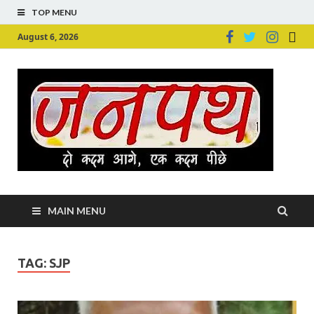
TOP MENU
August 6, 2026
Ju
Junpu
MAIN MENU
TAG:
SJP