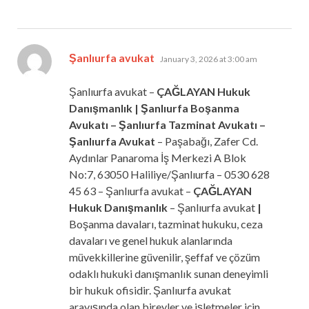
says:
Şanlıurfa avukat
January 3, 2026 at 3:00 am
Şanlıurfa avukat –
ÇAĞLAYAN Hukuk
Danışmanlık | Şanlıurfa Boşanma
Avukatı – Şanlıurfa Tazminat Avukatı –
Şanlıurfa Avukat
– Paşabağı, Zafer Cd.
Aydınlar Panaroma İş Merkezi A Blok
No:7, 63050 Haliliye/Şanlıurfa – 0530 628
45 63 – Şanlıurfa avukat –
ÇAĞLAYAN
Hukuk Danışmanlık
– Şanlıurfa avukat
|
Boşanma davaları, tazminat hukuku, ceza
davaları ve genel hukuk alanlarında
müvekkillerine güvenilir, şeffaf ve çözüm
odaklı hukuki danışmanlık sunan deneyimli
bir hukuk ofisidir. Şanlıurfa avukat
arayışında olan bireyler ve işletmeler için