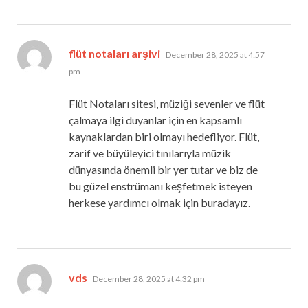
says:
flüt notaları arşivi
December 28, 2025 at 4:57
pm
Flüt Notaları sitesi, müziği sevenler ve flüt
çalmaya ilgi duyanlar için en kapsamlı
kaynaklardan biri olmayı hedefliyor. Flüt,
zarif ve büyüleyici tınılarıyla müzik
dünyasında önemli bir yer tutar ve biz de
bu güzel enstrümanı keşfetmek isteyen
herkese yardımcı olmak için buradayız.
says:
vds
December 28, 2025 at 4:32 pm