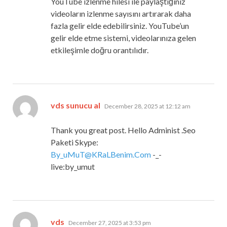
YouTube izlenme hilesi ile paylaştığınız
videoların izlenme sayısını artırarak daha
fazla gelir elde edebilirsiniz. YouTube’un
gelir elde etme sistemi, videolarınıza gelen
etkileşimle doğru orantılıdır.
says:
vds sunucu al
December 28, 2025 at 12:12 am
Thank you great post. Hello Administ .Seo
Paketi Skype:
By_uMuT@KRaLBenim.Com
-_-
live:by_umut
says:
vds
December 27, 2025 at 3:53 pm