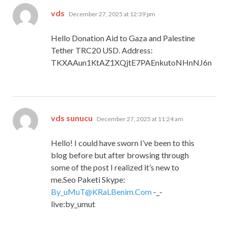
says:
vds
December 27, 2025 at 12:39 pm
Hello Donation Aid to Gaza and Palestine
Tether TRC20 USD. Address:
TKXAAun1KtAZ1XQjtE7PAEnkutoNHnNJ6n
says:
vds sunucu
December 27, 2025 at 11:24 am
Hello! I could have sworn I’ve been to this
blog before but after browsing through
some of the post I realized it’s new to
me.Seo Paketi Skype:
By_uMuT@KRaLBenim.Com
-_-
live:by_umut