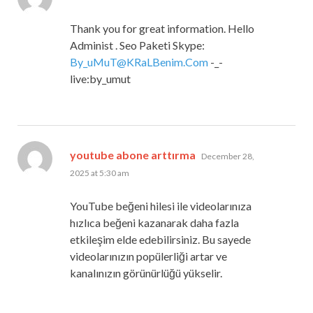
Thank you for great information. Hello
Administ . Seo Paketi Skype:
By_uMuT@KRaLBenim.Com
-_-
live:by_umut
says:
youtube abone arttırma
December 28,
2025 at 5:30 am
YouTube beğeni hilesi ile videolarınıza
hızlıca beğeni kazanarak daha fazla
etkileşim elde edebilirsiniz. Bu sayede
videolarınızın popülerliği artar ve
kanalınızın görünürlüğü yükselir.