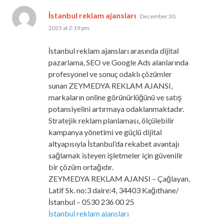
says:
İstanbul reklam ajansları
December 30,
2025 at 2:19 pm
İstanbul reklam ajansları arasında dijital
pazarlama, SEO ve Google Ads alanlarında
profesyonel ve sonuç odaklı çözümler
sunan ZEYMEDYA REKLAM AJANSI,
markaların online görünürlüğünü ve satış
potansiyelini artırmaya odaklanmaktadır.
Stratejik reklam planlaması, ölçülebilir
kampanya yönetimi ve güçlü dijital
altyapısıyla İstanbul’da rekabet avantajı
sağlamak isteyen işletmeler için güvenilir
bir çözüm ortağıdır.
ZEYMEDYA REKLAM AJANSI – Çağlayan,
Latif Sk. no:3 daire:4, 34403 Kağıthane/
İstanbul – 0530 236 00 25
İstanbul reklam ajansları