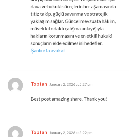
dava ve hukuki süreçlerin her aşamasında
titiz takip, güçlü savunma ve stratejik
yaklaşım sağlar. Güncel mevzuata hâkim,
müvekkil odaklı çalışma anlayışıyla
hakların korunmasını ve en etkili hukuki
sonuçların elde edilmesini hedefler.
Şanlıurfa avukat
says:
Toptan
January 2, 2026 at 5:27 pm
Best post amazing share. Thank you!
says:
Toptan
January 2, 2026 at 5:22 pm