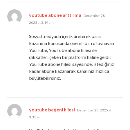
says:
youtube abone arttırma
December 28,
2025 at 5:19 am
Sosyal medyada içerik üreterek para
kazanma konusunda önemli bir rol oynayan
YouTube, YouTube abone hilesi ile
dikkatleri çeken bir platform haline geldi!
YouTube abone hilesi sayesinde, istediğiniz
kadar abone kazanarak kanalınızı hızlıca
büyütebilirsiniz.
says:
youtube beğeni hilesi
December 28, 2025 at
3:31 am