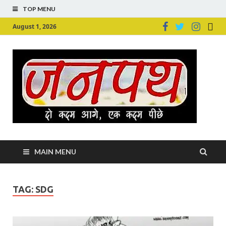
TOP MENU
August 1, 2026
Ju
Junpu
MAIN MENU
TAG:
SDG