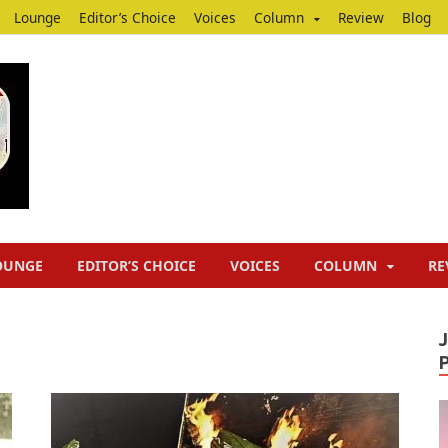
Lounge
Editor’s Choice
Voices
Column
Review
Blog
Junputh
Junputh
OUNGE
EDITOR’S CHOICE
VOICES
COLUMN
RE