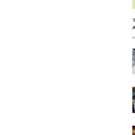
T
A
M