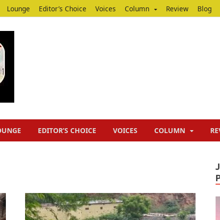
Lounge
Editor’s Choice
Voices
Column
Review
Blog
Junputh
Junputh
OUNGE
EDITOR’S CHOICE
VOICES
COLUMN
RE