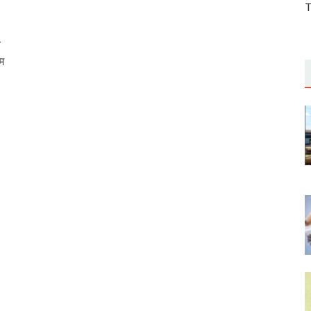
T
र
म