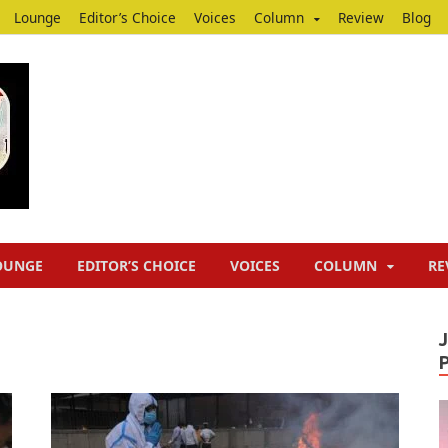
Lounge
Editor’s Choice
Voices
Column
Review
Blog
Junputh
Junputh
OUNGE
EDITOR’S CHOICE
VOICES
COLUMN
RE