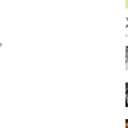
T
A
M
ही