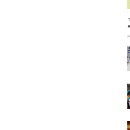
T
A
M