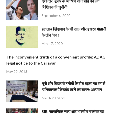
देशान्‍तर: यूरोप के आखिरी तानाशाह को एक
शिक्षिका की चुनौती
September 6, 2020
इंक़लाब ज़िंदाबाद के सौ साल और हसरत मोहानी
के तीन ‘एम’!
May 17, 2020
The inconvenient truth of a convenient profile: ADAG
legal notice to the Caravan
May 22, 2013
यूपी और बिहार के गरीबों के बीच बढ़ता जा रहा है
हानिकारक पैकेटबंद खाने का चलन: अध्ययन
March 23, 2023
SIR, सामाजिक न्याय और भारतीय गणतंत्र का