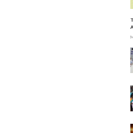
T
A
M