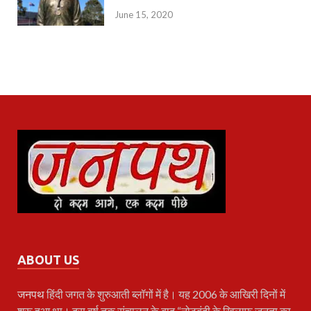
June 15, 2020
ABOUT US
जनपथ
हिंदी जगत के शुरुआती ब्लॉगों में है। यह 2006 के आखिरी दिनों में
शुरू हुआ था। दस वर्ष तक संचालन के बाद “नोटबंदी के खिलाफ़ जनता का