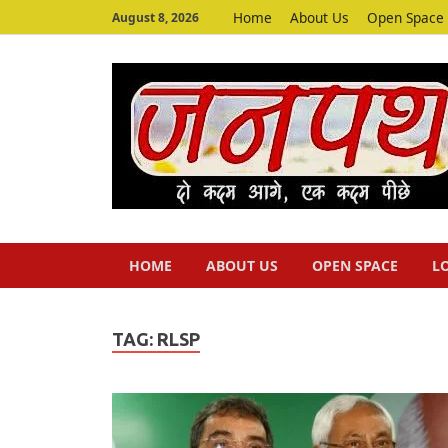
Home
About Us
Open Space
August 8, 2026
HOME
ABOUT US
OPEN SPACE
L
TAG:
RLSP