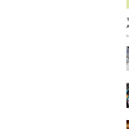
T
A
M