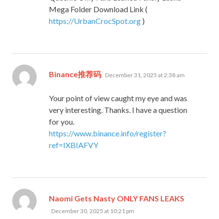
Mega Folder Download Link (
https://UrbanCrocSpot.org
)
says:
Binance推荐码
December 31, 2025 at 2:38 am
Your point of view caught my eye and was
very interesting. Thanks. I have a question
for you.
https://www.binance.info/register?
ref=IXBIAFVY
says:
Naomi Gets Nasty ONLY FANS LEAKS
December 30, 2025 at 10:21 pm