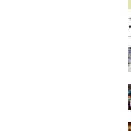
T
A
M