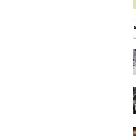
T
A
M