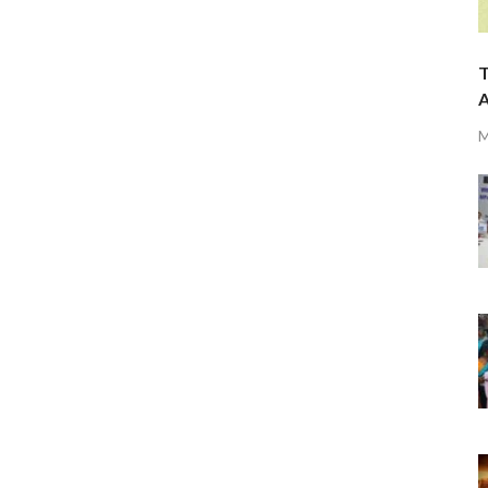
T
A
M