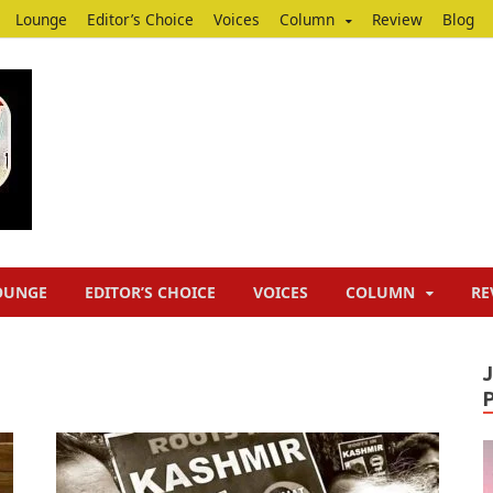
Lounge
Editor’s Choice
Voices
Column
Review
Blog
Junputh
Junputh
OUNGE
EDITOR’S CHOICE
VOICES
COLUMN
RE