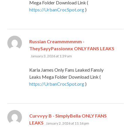
Mega Folder Download Link (
https://UrbanCrocSpot.org
)
Russian Creammmmmm -
TheySayyPassionnx ONLY FANS LEAKS
says:
January 3, 2026 at 1:39 am
Karla James Only Fans Leaked Fansly
Leaks Mega Folder Download Link (
https://UrbanCrocSpot.org
)
Curvvyy B - SimplyBella ONLY FANS
says:
LEAKS
January 2, 2026 at 11:16 pm