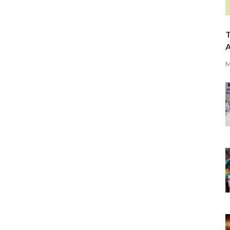
T
A
M