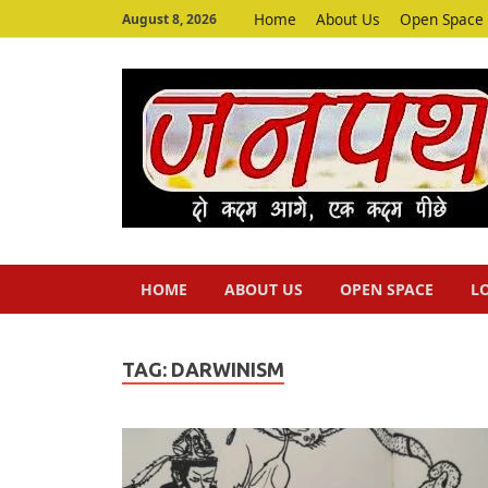
Home
About Us
Open Space
August 8, 2026
HOME
ABOUT US
OPEN SPACE
L
TAG:
DARWINISM