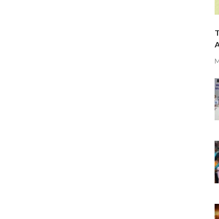
T
A
M