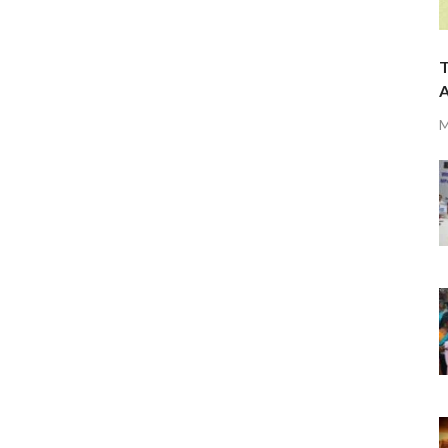
T
A
M