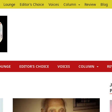
Lounge
Editor’s Choice
Voices
Column
Review
Blog
Junputh
Junputh
OUNGE
EDITOR’S CHOICE
VOICES
COLUMN
RE