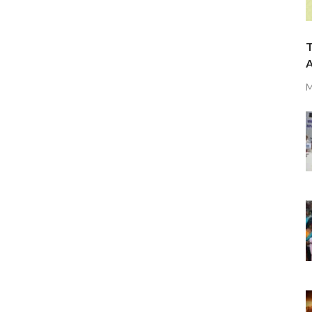
T
A
M