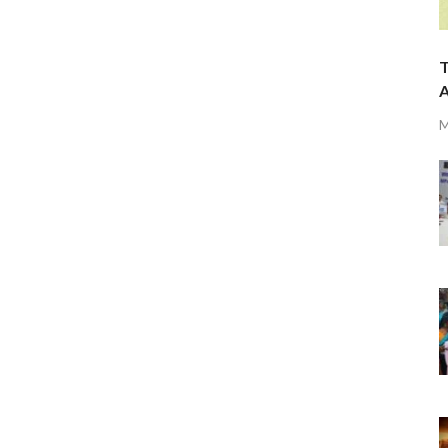
T
A
M