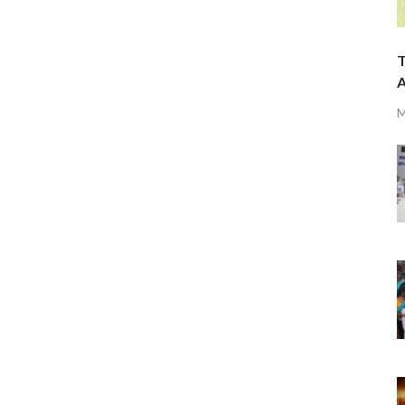
T
A
M