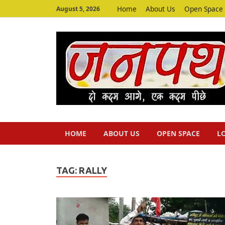
Home
About Us
Open Space
August 5, 2026
HOME
ABOUT US
OPEN SPACE
L
TAG:
RALLY