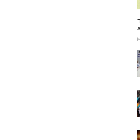
T
A
M