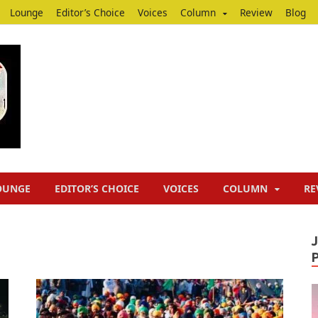
Lounge
Editor’s Choice
Voices
Column
Review
Blog
Junputh
Junputh
OUNGE
EDITOR’S CHOICE
VOICES
COLUMN
RE