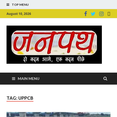
TOP MENU
August 10, 2026
Ju
Junpu
MAIN MENU
TAG:
UPPCB