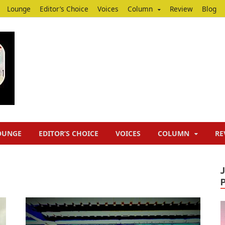
Lounge
Editor’s Choice
Voices
Column
Review
Blog
Junputh
Junputh
OUNGE
EDITOR’S CHOICE
VOICES
COLUMN
RE