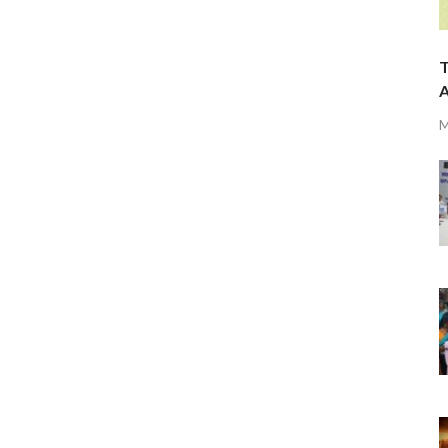
T
A
M