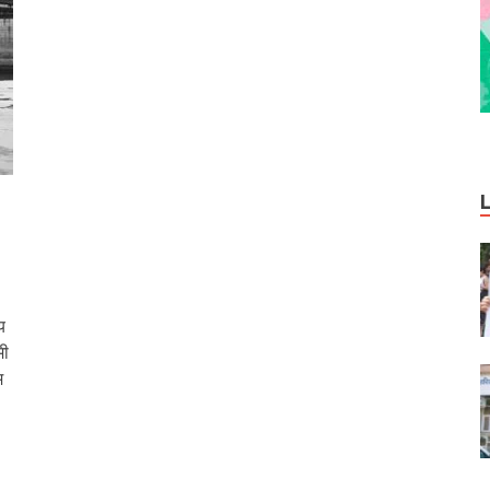
य
मी
म