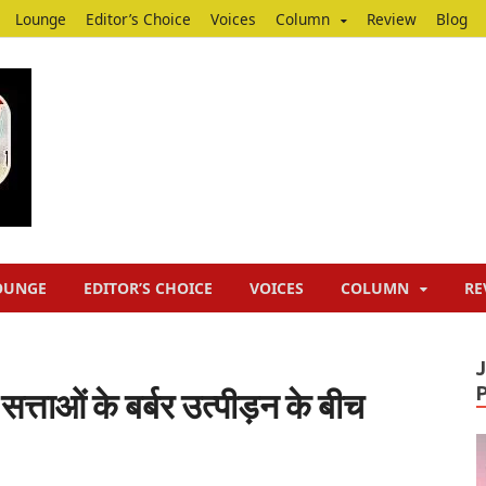
Lounge
Editor’s Choice
Voices
Column
Review
Blog
Junputh
Junputh
OUNGE
EDITOR’S CHOICE
VOICES
COLUMN
RE
्ताओं के बर्बर उत्पीड़न के बीच