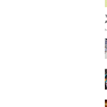
T
A
M