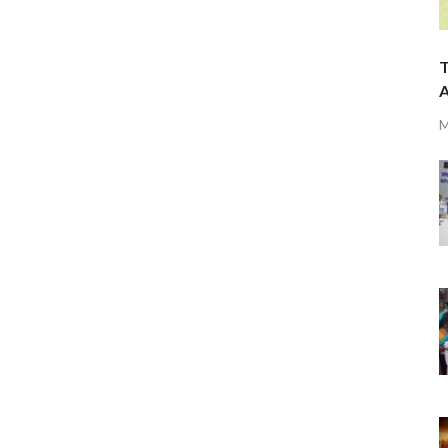
T
A
M