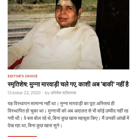
EDITOR'S CHOICE
स्मृतिशेष: मुन्ना मारवाड़ी चले गए, काशी अब ‘बाकी’ नहीं है
October 22, 2020
-
by
अभिषेक श्रीवास्तव
यह विस्‍थापन सामान्‍य नहीं था। मुन्‍ना मारवाड़ी का पूरा अस्तित्‍व ही
विस्‍थापित हो चुका था। मुन्‍नाजी को अब अदालत से भी कोई उम्‍मीद नहीं रह
गयी थी। वे बस बोल रहे थे, बिना कुछ खास महसूस किए। मैं उनकी आंखों में
देख रहा था, बिना कुछ खास सुने।