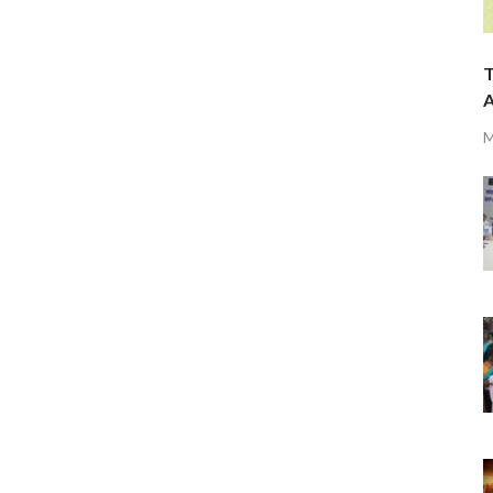
T
A
M