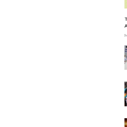
T
A
M