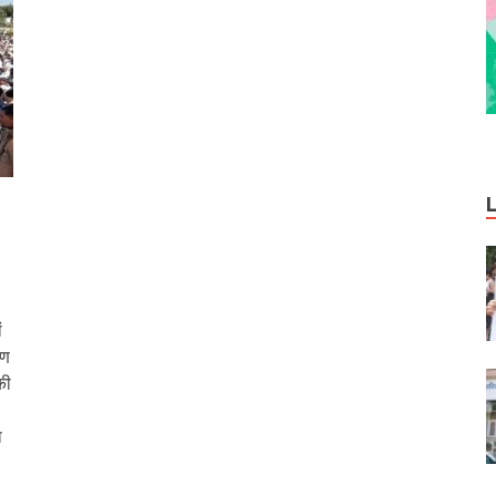
ं
रण
की
ा