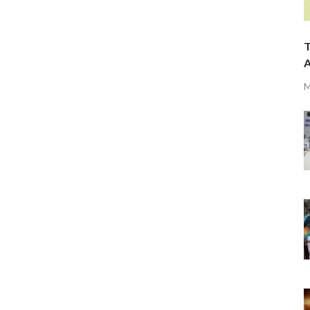
T
A
M