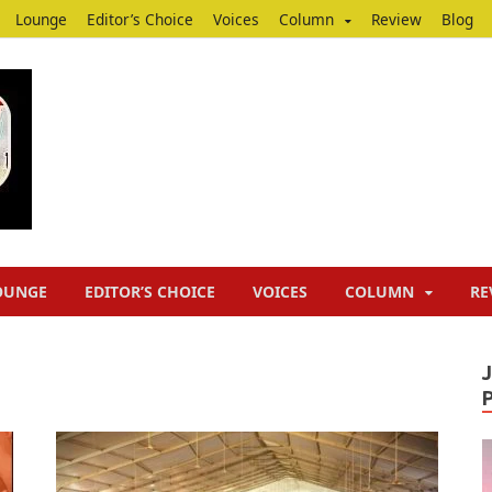
Lounge
Editor’s Choice
Voices
Column
Review
Blog
Junputh
Junputh
OUNGE
EDITOR’S CHOICE
VOICES
COLUMN
RE