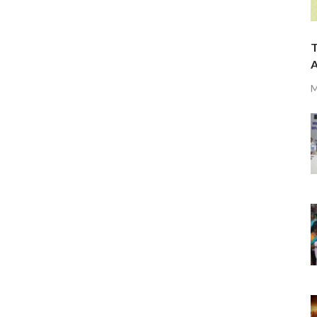
T
A
M