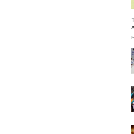
T
A
M