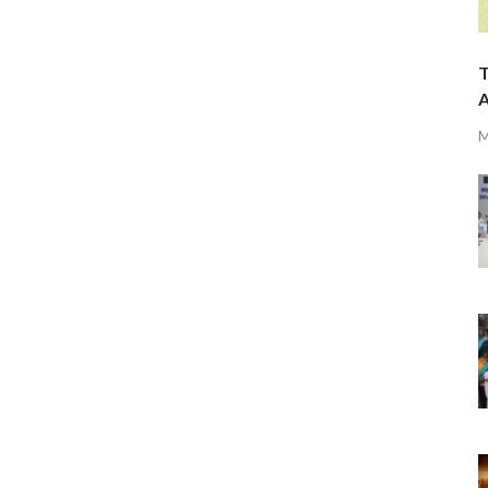
T
A
M