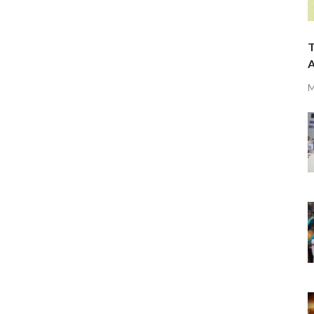
T
A
M