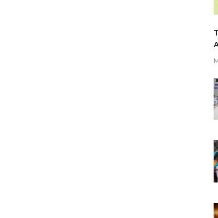
T
A
M