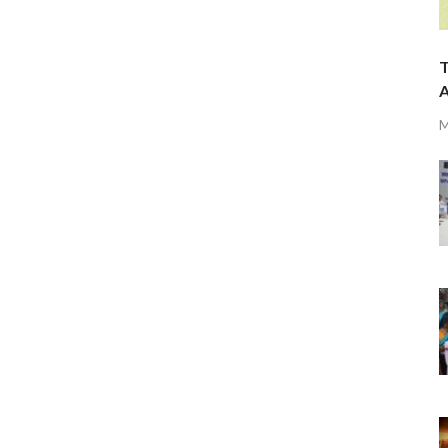
T
A
M