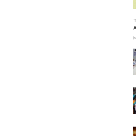
T
A
M