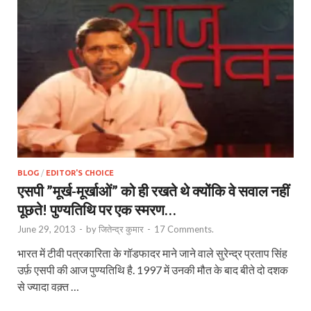
BLOG
/
EDITOR'S CHOICE
एसपी ”मूर्ख-मूर्खाओं” को ही रखते थे क्योंकि वे सवाल नहीं
पूछते! पुण्यतिथि पर एक स्मरण…
June 29, 2013
-
by
जितेन्द्र कुमार
-
17 Comments.
भारत में टीवी पत्रकारिता के गॉडफादर माने जाने वाले सुरेन्द्र प्रताप सिंह
उर्फ़ एसपी की आज पुण्यतिथि है. 1997 में उनकी मौत के बाद बीते दो दशक
से ज्यादा वक़्त …