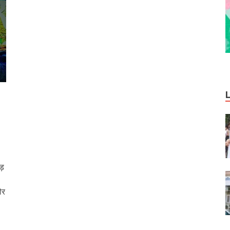
ड़
ौर