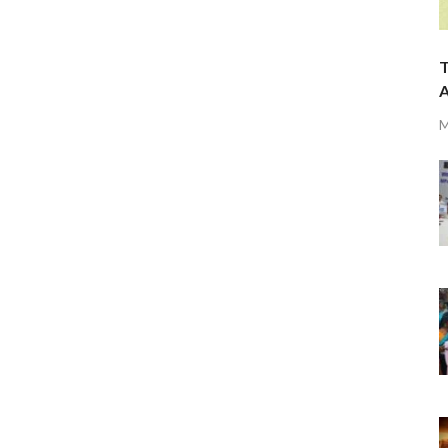
T
A
M