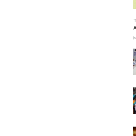
T
A
M