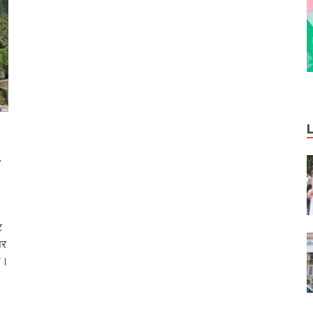
ट
पर
ा।